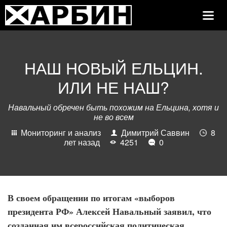
Toggle
Navig
НАШ НОВЫЙ ЕЛЬЦИН.
ИЛИ НЕ НАШ?
Навальный обречен быть похожим на Ельцина, хотя и
не во всем
Мониторинг и анализ
Димитрий Саввин
8
лет назад
4251
0
В своем обращении по итогам «выборов
президента РФ» Алексей Навальный заявил, что
созданная им всероссийская политическая