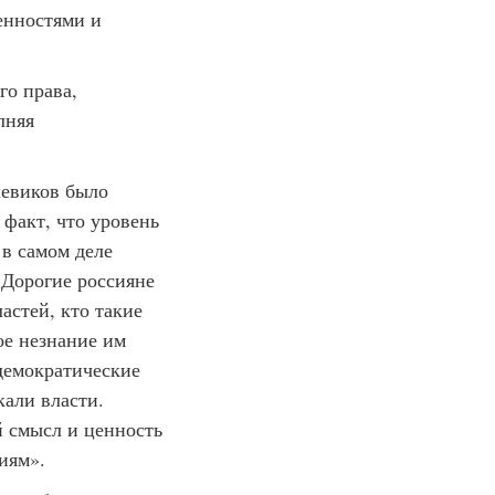
енностями и
о права,
лняя
шевиков было
 факт, что уровень
 в самом деле
 Дорогие россияне
астей, кто такие
ое незнание им
 демократические
али власти.
й смысл и ценность
иям».