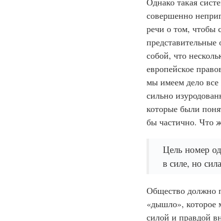
Однако такая систе
совершенно неприг
речи о том, чтобы
представительные 
собой, что нескол
европейское право
мы имеем дело все 
сильно изуродованн
которые были поня
бы частично. Что 
Цель номер од
в силе, но сил
Общество должно п
«дышло», которое м
силой и правдой вн