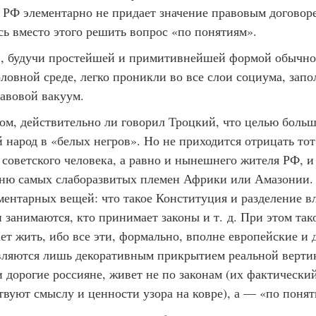
 РФ элементарно не придает значение правовым договор
сь вместо этого решить вопрос «по понятиям».
, будучи простейшей и примитивнейшей формой обычног
ловной среде, легко проникли во все слои социума, запо
авовой вакуум.
ом, действительно ли говорил Троцкий, что целью боль
 народ в «белых негров». Но не приходится отрицать тот
советского человека, а равно и нынешнего жителя РФ, и
вню самых слаборазвитых племен Африки или Амазонии.
ментарных вещей: что такое Конституция и разделение вл
 занимаются, кто принимает законы и т. д. При этом так
ет жить, ибо все эти, формально, вполне европейские и
вляются лишь декоративным прикрытием реальной вертик
и дорогие россияне, живет не по законам (их фактически
твуют смыслу и ценности узора на ковре), а — «по понят