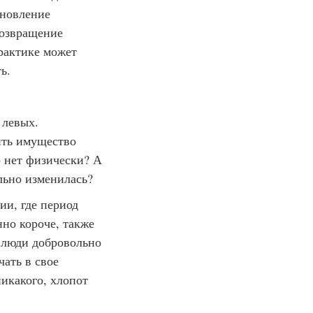
ановление
возвращение
практике может
ь.
 левых.
ить имущество
о нет физически? А
ильно изменилась?
ии, где период
но короче, также
о люди добровольно
чать в свое
никакого, хлопот