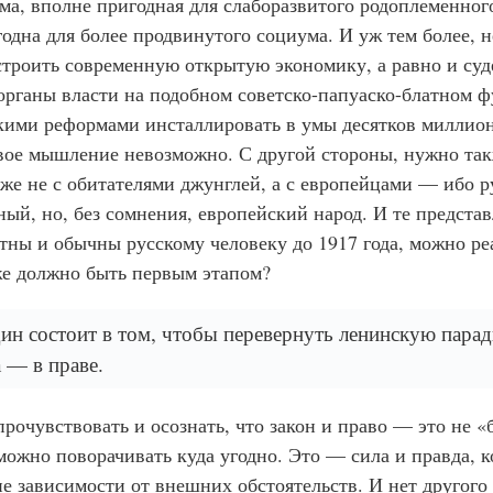
ма, вполне пригодная для слаборазвитого родоплеменног
одна для более продвинутого социума. И уж тем более, н
 строить современную открытую экономику, а равно и суд
органы власти на подобном советско-папуаско-блатном 
ькими реформами инсталлировать в умы десятков миллио
вое мышление невозможно. С другой стороны, нужно так
же не с обитателями джунглей, а с европейцами — ибо р
ый, но, без сомнения, европейский народ. И те предста
тны и обычны русскому человеку до 1917 года, можно ре
же должно быть первым этапом?
ин состоит в том, чтобы перевернуть ленинскую парад
а — в праве.
рочувствовать и осознать, что закон и право — это не «
ожно поворачивать куда угодно. Это — сила и правда, к
е зависимости от внешних обстоятельств. И нет другого 