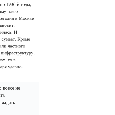
 по 1936-й годы,
саму идею
сегодня в Москве
ановит.
нилась. И
е сумеет. Кроме
или частного
 инфраструктуру,
ах, то в
аря ударно-
о вовсе не
ать
 выдать