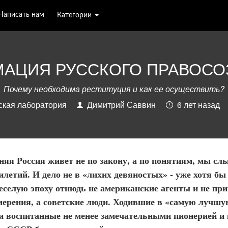
Написать нам
Категории
МАЦИЯ РУССКОГО ПРАВОСО
Почему необходима реституция и как ее осуществить?
ская лаборатория
Димитрий Саввин
6 лет наза
няя Россия живет не по закону, а по понятиям, мы с
летий. И дело не в «лихих девяностых» - уже хотя бы
веселую эпоху отнюдь не американские агенты и не пр
мерения, а советские люди. Ходившие в «самую лучшу
и воспитанные не менее замечательными пионерией и