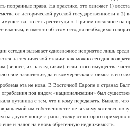
ить попранные права. На практике, это означает 1) восст
емства от исторической русской государственности и 2) 
о имущества, то есть реституцию. Причем последнее на 
ее важным, и именно об этом сегодня необходимо говорит
ции сегодня вызывает однозначное неприятие лишь среди
ются на технической стадии: как можно сегодня возврат
м (вернее, их наследникам), если этого имущества част
няло свое назначение, да и коммерческая стоимость его с
проблема эта не нова. В Восточной Европе и странах Балт
 ограбления под видом «национализации» был существен
ала путаница с тем, что и кому передавать. Бывало, чт
звращаемой им собственности: не всякому хотелось полу
м на другом конце страны, толку от которого примерно 
го еще и налог на вновь обретенную недвижимость.