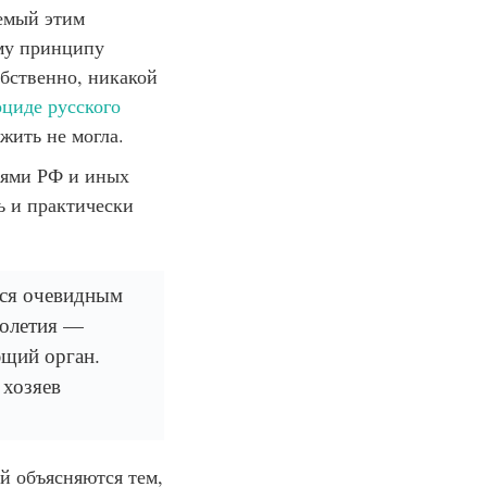
емый этим
ому принципу
обственно, никакой
оциде русского
ить не могла.
лями РФ и иных
ь и практически
тся очевидным
толетия —
ющий орган.
 хозяев
й объясняются тем,