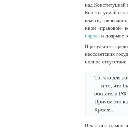
над Конституцией 
Конституцией и за
власти, завоеванн
иной «правовой» к
народа
и подрыве о
В результате, сре
неосоветских госу
полное отсутствие 
То, что для ж
— и то, что б
обитатели РФ 
Причем это ка
Кремля.
В частности, мног