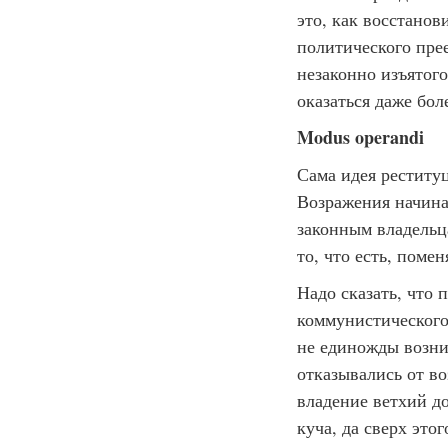
это, как восстанов
политического пре
незаконно изъятог
оказаться даже бол
Modus operandi
Сама идея реститу
Возражения начина
законным владельца
то, что есть, поме
Надо сказать, что 
коммунистического
не единожды возник
отказывались от во
владение ветхий до
куча, да сверх это