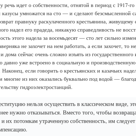
у речь идет о собственности, отнятой в период с 1917-го
и казусы умножатся на сто — и сделают безсмысленной 
озврат правнуку раскулаченного крестьянина, живущему 
ого надел его прадеда, никакую справедливость не восст
сть этого надела за восемьдесят — сто лет сильно изме
верняка не захочет на нем работать, а если захочет, то н
 и дома сейчас очень сложно изъять из государственного 
то давно уже встроено в социальную и производственную
 Наконец, если говорить о крестьянских и казачьих надел
и многие из них оказались буквально под водой — благод
тельству гидроэлектростанций.
еституцию нельзя осуществить в классическом виде, эт
т нее нужно отказываться. Вместо того, чтобы возвращ
и их потомкам утраченную собственность, им следует
мпенсацию.