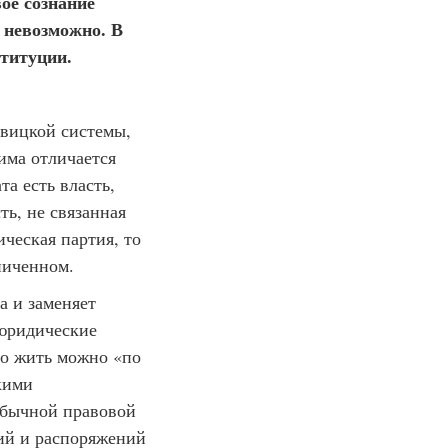
ое сознание
е невозможно. В
ституции.
евицкой системы,
има отличается
а есть власть,
ть, не связанная
ческая партия, то
ниченном.
а и заменяет
 юридические
то жить можно «по
кими
обычной правовой
ций и распоряжений