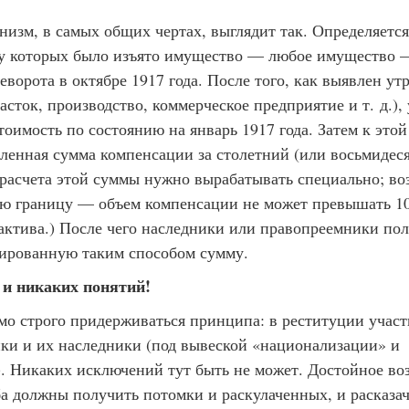
изм, в самых общих чертах, выглядит так. Определяется
у которых было изъято имущество — любое имущество 
ворота в октябре 1917 года. После того, как выявлен ут
асток, производство, коммерческое предприятие и т. д.),
тоимость по состоянию на январь 1917 года. Затем к это
еленная сумма компенсации за столетний (или восьмидес
 расчета этой суммы нужно вырабатывать специально; во
юю границу — объем компенсации не может превышать 1
актива.) После чего наследники или правопреемники по
лированную таким способом сумму.
 и никаких понятий!
мо строго придерживаться принципа: в реституции участв
ки и их наследники (под вывеской «национализации» и
. Никаких исключений тут быть не может. Достойное в
а должны получить потомки и раскулаченных, и расказа