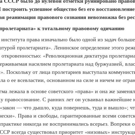
а СССР было до нулевой отметки руинировано правов
И построить успешное общество без его восстановлени
ая реанимация правового сознания невозможна без ре
«пролетариата» к тотальному правовому одичанию
 института права изначально было одной из задач больш
атурой пролетариата». Ленинское определение этого реж
 откровенностью: «Революционная диктатура пролетариат
ерживаемая насилием пролетариата над буржуазией, влас
». Поскольку от лица пролетариев выступала коммунисти
ла о ее всевластии, основанном на силе и ничем не огра
ма лежала в основе советского «права» и она же заменял
ку правосознание. С ранних лет он усваивал важнейшие
«закон — что дышло, куда повернешь, туда и вышло»; ч
ечески». Права и свободы, гарантированные всеми советс
 практике никогда не воспринимались всерьез. Вопреки 
 СССР всегда существовал приоритет «низовых» инструк