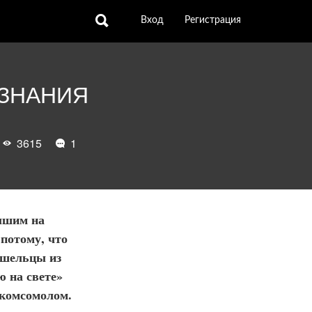
Вход
Регистрация
ЗНАНИЯ
д
3615
1
лышим на
 потому, что
ишельцы из
ю на свете»
 комсомолом.