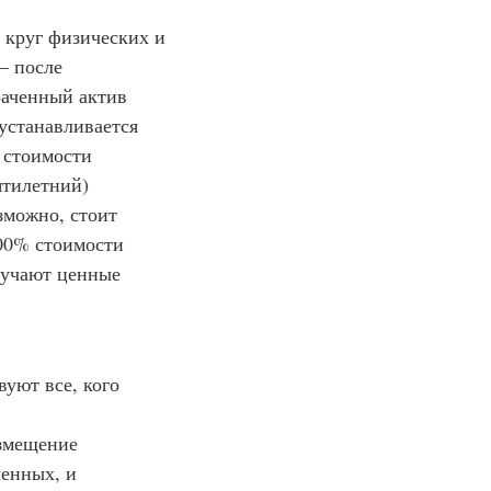
 круг физических и
— после
раченный актив
 устанавливается
й стоимости
ятилетний)
зможно, стоит
00% стоимости
лучают ценные
уют все, кого
озмещение
ченных, и