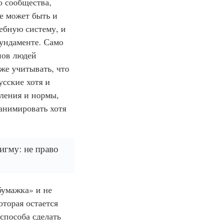
о сообщества,
е может быть и
ебную систему, и
фундаменте. Само
нов людей
же учитывать, что
усские хотя и
вления и нормы,
анимировать хотя
игму: не право
бумажка» и не
оторая остается
способа сделать