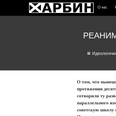
О нас
РЕАНИ
Идеологиче
О том, что нынеш
протяжении десяти
сотворили ту раз
параллельного из
советскую школу 