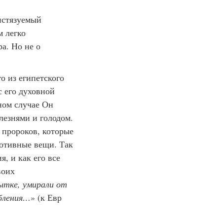
истязуемый
м легко
а. Но не о
о из египетского
с его духовной
ном случае Он
лезнями и голодом.
 пророков, которые
ротивные вещи. Так
, и как его все
воих
ытке, умирали от
обления…
» (к Евр