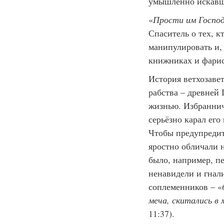
умышленно искавши
«
Прости им Господ
Спаситель о тех, к
манипулировать и,
книжниках и фарис
История ветхозавет
рабства – древней 
жизнью. Избраннич
серьёзно карал ег
Чтобы предупредит
яростно обличали 
было, например, пе
ненавидели и гнали
соплеменников – «
меча, скитались в 
11:37).