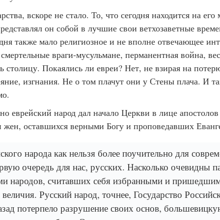
рства, вскоре не стало. То, что сегодня находится на его
представлял он собой в лучшие свои ветхозаветные време
одня также мало религиозное и не вполне отвечающее ин
 смертельные враги-мусульмане, перманентная война, вес
ь столицу. Покаялись ли евреи? Нет, не взирая на потерю
яние, изгнания. Не о том плачут они у Стены плача. И та
мо.
но еврейский народ дал начало Церкви в лице апостолов
 жен, оставшихся верными Богу и проповедавших Еванге
ского народа как нельзя более поучительно для совре
ервую очередь для нас, русских. Насколько очевидны п
ми народов, считавших себя избранными и пришедшим
 величия. Русский народ, точнее, Государство Российс
назад потерпело разрушение своих основ, большевицк