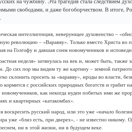
усских на чужбину. Эта трагедия стала следствием дух
имыми свободами, и даже богоборчеством. В итоге, Ро
.
ическая интеллигенция, неверующее духовенство – «обн
ную революцию – «Варавву». Только вместо Христа во п
ая на Голгофу и давшая сонм новомучеников и исповедн
растная неделя» затянулась на век и, может быть, также 
. До сих пор мы видим ту же картину – земной патриот
егко склонить просить за «варавву», ироды во власти, бе
о кормится с российских природных богатств и грабит на
новомучеников, как некогда иудеи побитых ими же прор
ниях и квартирных «катакомбах».
я воскресить русский народ, или это уже «начало болезн
ра уже «близ есть, при дверех», - не известно никому. О
реснем, ни в этой жизни, ни в будущем веке.