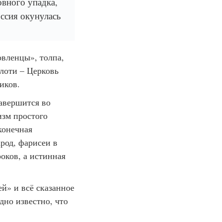
овного упадка,
ссия окунулась
овленцы», толпа,
лоти – Церковь
иков.
завершится во
изм простого
зконечная
род, фарисеи в
оков, а истинная
ей» и всё сказанное
дно известно, что