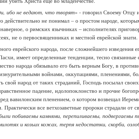
й убить Христа еще во младенчестве.
и, ибо не ведают, что творят
» - говорил Своему Отцу 
то действительно не понимал – о простом народе, которы
 наверное, о римских язычниках – исполнителях приговор
еях, не о первосвященниках и местной еврейской знати.
ного еврейского народа, после сложнейшего изведения ег
Пасхи, имеет определенные тенденции, тесно связанные 
ество народа обязывало его быть верным Богу, в против
о изнурительными войнами, оккупациями, пленениями, бо
ь свой народ от таких страданий, Господь посылал своих
нравственное падение, идолопоклонство и прочие богоп
ред вавилонским пленением, о котором возвещал Иеремия
. Практически все ветхозаветные пророки страдали от с
были побиваемы камнями, перепиливаемы, подвергаемы п
милотях и козьих кожах, терпя недостатки, скорби, озл