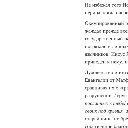
Не избежал того И
период, когда очер
Оккупированный ри
жаждал прежде все
государственный п
погрязало в личных
язычников. Иисус 
приведен к нему, н
Духовенство и инт
Евангелии от Матф
сравнивая их с «г
разрушении Иерус
посланных к тебе!
своих под крылья, 
старейшины не бре
собственное благоп