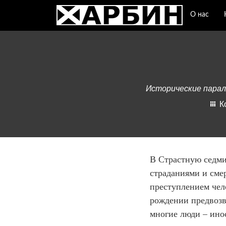
О нас
Исторические парал
К
В Страстную седми
страданиями и см
преступлением чел
рождении предвозв
многие люди – ино