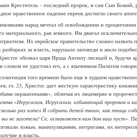
оанн Креститель – последний пророк, и сам Сын Божий, 
едное нравственное падение евреев достигло своего апоге
млянами народ мечтал об освобождении и процветании 
го материального, рая земного. Им двигал исключительн
атриотизм. Их еврейское правительство сложно назвать 
 разборках за власть, нарушало заповеди и жило подобн
Христос обозвал царя Ирода Антипу лисицей и, будучи а
и словом не удостоил его, а с язычником Пилатом говори
еллигенция того времени было еще в худшем нравственн
ея, гл. 23, Христос дает жесткую характеристику книжн
робами окрашенными», обличая их лицемерие и пророчес
алима «
Иерусалим, Иерусалим, избивающий пророков и 
 сколько раз хотел Я собрать детей твоих, как птица со
и вы не захотели! Се, оставляется вам дом ваш пуст
». П
зговали ложью, манипуляциями, интригами, их интересо
олучие и власть.