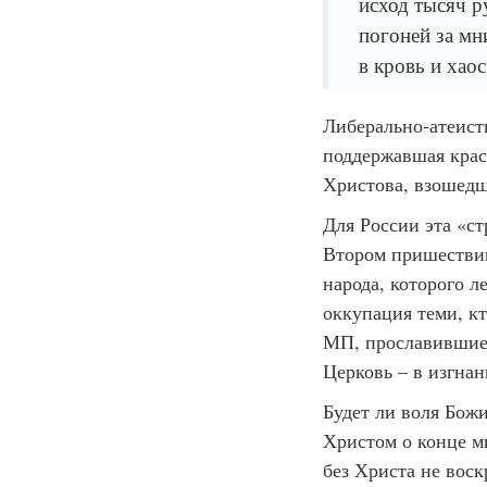
исход тысяч р
погоней за мн
в кровь и хаос
Либерально-атеист
поддержавшая крас
Христова, взошедш
Для России эта «ст
Втором пришествии
народа, которого л
оккупация теми, кт
МП, прославившие 
Церковь – в изгна
Будет ли воля Божи
Христом о конце ми
без Христа не воск