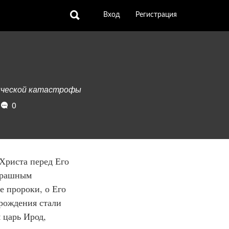
Вход
Регистрация
зической катастрофы
1
0
Христа перед Его
трашным
е пророки, о Его
 рождения стали
 царь Ирод,