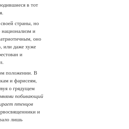
родившиеся в тот
я.
своей страны, но
о национализм и
патриотичным, оно
о, или даже хуже
рестован и
л.
ом положении. В
икам и фарисеям,
твуя о грядущем
камнями побивающий
бирает птенцов
ервосвященники и
вало лишь