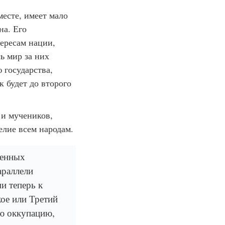
 месте, имеет мало
на. Его
тересам нации,
ь мир за них
 государства,
к будет до второго
 и мучеников,
лие всем народам.
менных
араллели
и теперь к
кое или Третий
ую оккупацию,