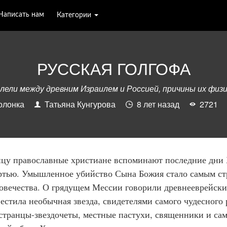
Написать нам
Категории
РУССКАЯ ГОЛГОФА
лели между древним Израилем и Россией, причины их фи
олонка
Татьяна Кунгурова
8 лет назад
272
цу православные христиане вспоминают последние дни 
ертью. Умышленное убийство Сына Божия стало самым с
овечества. О грядущем Мессии говорили древнееврейски
естила необычная звезда, свидетелями самого чудесного
странцы-звездочеты, местные пастухи, священники и сам