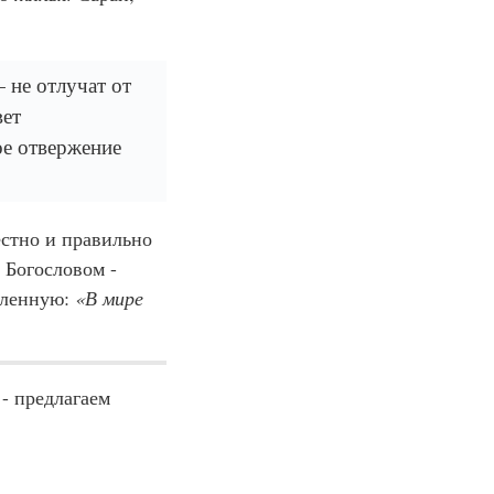
 не отлучат от
вет
ое отвержение
естно и правильно
 Богословом -
еленную:
«В мире
 - предлагаем