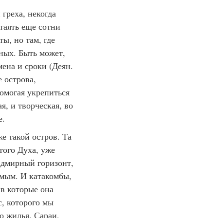
греха, некогда
таять еще сотни
ы, но там, где
ных. Быть может,
мена и сроки (Деян.
е острова,
омогая укрепиться
я, и творческая, во
е.
 такой остров. Та
того Духа, уже
адмирный горизонт,
имым. И катакомбы,
 в которые она
с, которого мы
о жилья. Сараи,