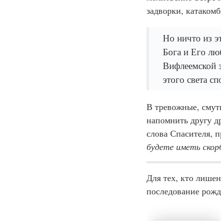
задворки, катакомб
Но ничто из э
Бога и Его лю
Вифлеемской з
этого света с
В тревожные, смут
напомнить другу д
слова Спасителя, 
будете иметь скор
Для тех, кто лишен
последование рожд