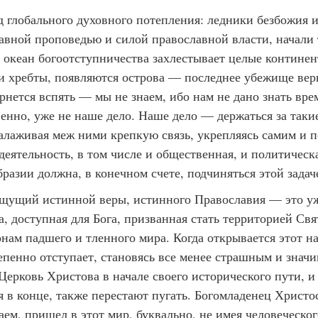
 глобального духовного потепления: ледники безбожия и 
авной проповедью и силой православной власти, начали 
ь океан богоотступничества захлестывает целые континент
и хребты, появляются острова — последнее убежище вер
рнется вспять — мы не знаем, ибо нам не дано знать вре
твенно, уже не наше дело. Наше дело — держаться за таки
налаживая меж ними крепкую связь, укрепляясь самим и п
деятельность, в том числе и общественная, и политическа
разии должна, в конечном счете, подчиняться этой задач
щущий истинной веры, истинного Православия — это уже
а, доступная для Бога, призванная стать территорией Свя
онам падшего и тленного мира. Когда открывается этот н
епенно отступает, становясь все менее страшным и знач
ерковь Христова в начале своего исторического пути, и
 в конце, также перестают пугать. Богомладенец Христо
ем, пришел в этот мир, буквально, не имея человеческог