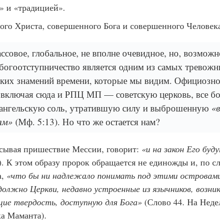
 и «традицией».
ого Христа, совершенного Бога и совершенного Человек
ссовое, глобальное, не вполне очевидное, но, возможн
богоотступничество является одним из самых тревож
ских знамений времени, которые мы видим. Официозн
 включая сюда и РПЦ МП — советскую церковь, все б
вангельскую соль, утратившую силу и выброшенную
«в
ям»
(Мф. 5:13). Но что же остается нам?
сывая пришествие Мессии, говорит:
«и на закон Его буд
). К этом образу пророк обращается не единожды и, по с
а,
«что бы ни надлежало понимать под этими островами
олжно Церкви, недавно устроенные из язычников, возник
щие твердость, доступную для Бога»
(Слово 44. На Неде
ка Маманта).