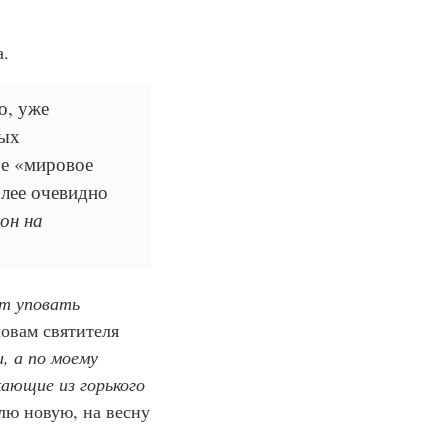
а.
о, уже
ных
ое «мировое
олее очевидно
он на
ут уповать
ловам святителя
, а по моему
ающие из горького
лю новую, на весну