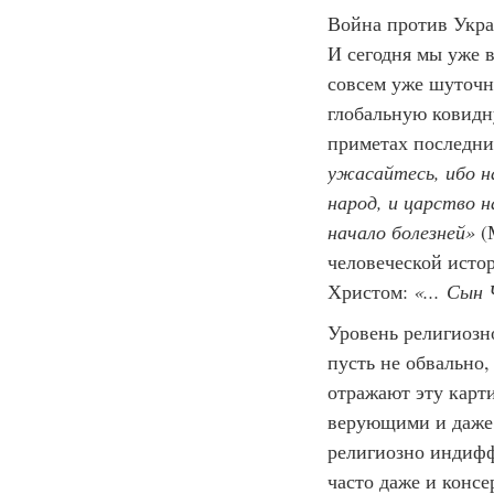
Война против Укра
И сегодня мы уже 
совсем уже шуточн
глобальную ковидн
приметах последни
ужасайтесь, ибо н
народ, и царство 
начало болезней»
(
человеческой исто
Христом:
«... Сын 
Уровень религиозн
пусть не обвально
отражают эту карти
верующими и даже 
религиозно индифф
часто даже и конс