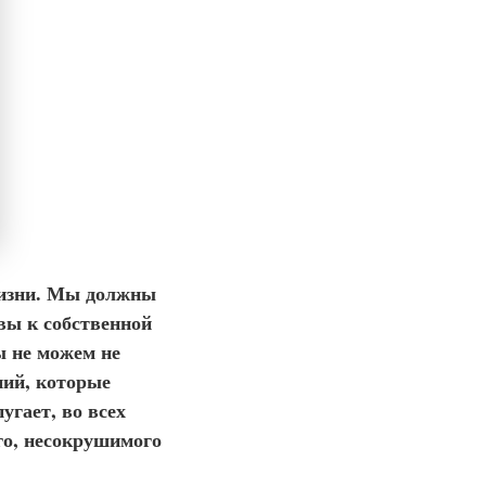
жизни. Мы должны
вы к собственной
мы не можем не
ний, которые
угает, во всех
го, несокрушимого