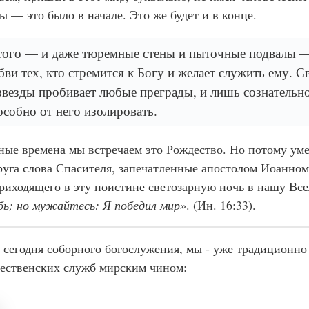
ы — это было в начале. Это же будет и в конце.
того — и даже тюремные стены и пыточные подвалы —
бви тех, кто стремится к Богу и желает служить ему. С
везды пробивает любые преграды, и лишь сознательн
пособно от него изолировать.
ные времена мы встречаем это Рождество. Но потому ум
руга слова Спасителя, запечатленные апостолом Иоанном
приходящего в эту поистине светозарную ночь в нашу Вс
бь; но мужайтесь: Я победил мир»
. (Ин. 16:33).
 сегодня соборного богослужения, мы - уже традиционно
ественских служб мирским чином: