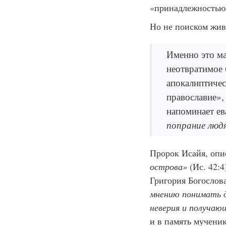
«принадлежностью»
Но не поиском жив
Именно это ма
неотвратимое 
апокалиптиче
православие»,
напоминает е
попрание люд
Пророк Исайя, опи
острова»
(Ис. 42:4
Григория Богослов
мнению понимать д
неверия и получаю
и в память мучени