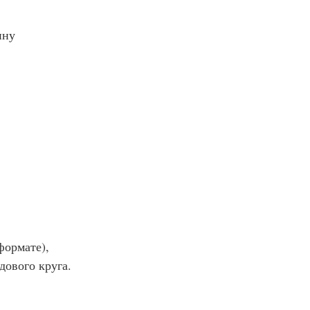
ину
формате),
дового круга.