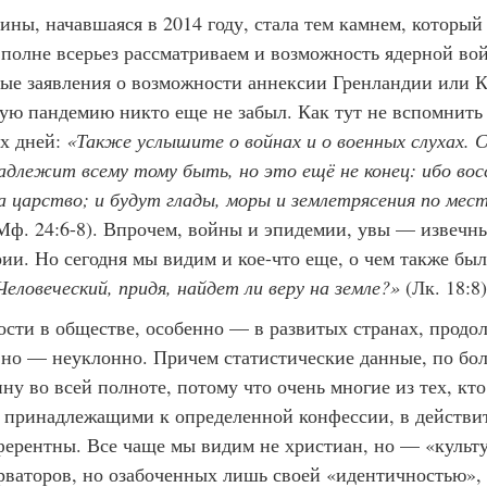
ины, начавшаяся в 2014 году, стала тем камнем, которы
вполне всерьез рассматриваем и возможность ядерной во
ые заявления о возможности аннексии Гренландии или К
ую пандемию никто еще не забыл. Как тут не вспомнить 
х дней:
«Также услышите о войнах и о военных слухах. 
адлежит всему тому быть, но это ещё не конец: ибо во
на царство; и будут глады, моры и землетрясения по мес
Мф. 24:6-8). Впрочем, войны и эпидемии, увы — извечн
рии. Но сегодня мы видим и кое-что еще, о чем также б
Человеческий, придя, найдет ли веру на земле?»
(Лк. 18:8)
ости в обществе, особенно — в развитых странах, продо
, но — неуклонно. Причем статистические данные, по бо
ну во всей полноте, потому что очень многие из тех, кто
принадлежащими к определенной конфессии, в действи
ерентны. Все чаще мы видим не христиан, но — «культ
ерваторов, но озабоченных лишь своей «идентичностью»,