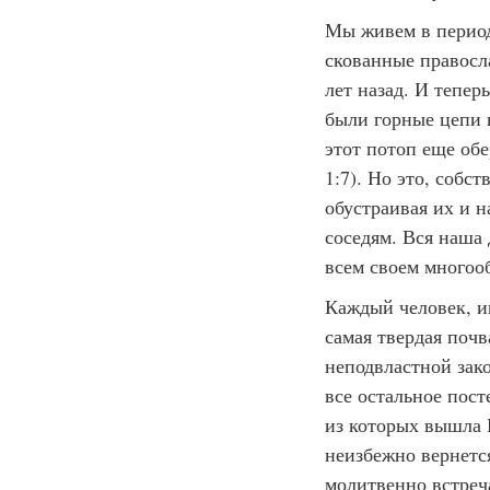
Мы живем в период
скованные правосл
лет назад. И тепер
были горные цепи 
этот потоп еще обе
1:7). Но это, собс
обустраивая их и 
соседям. Вся наша 
всем своем многооб
Каждый человек, и
самая твердая почв
неподвластной зак
все остальное пост
из которых вышла Ц
неизбежно вернется
молитвенно встреча