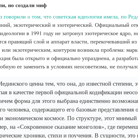
и, но создали миф
з говорили о том, что советская идеология имела, по Ред
ний, экзотерический и эзотерический. Официальный отк
деологии в 1991 году не затронул эзотерическое ядро, н
тся правящий слой и аппарат власти, перекочевавший и
 или экзотерическим, контуром возникла проблема: марк
кция была открыто и официально упразднена, а разработ
обную ее заменить в условиях неосоветизма, не получало
единского ценна тем, что она, до известной степени, э
пая в качестве первой официальной кодификации неосо
ичем форма для этого выбрана единственно возможна
ого человека, содержащего его базовые представления 
и экономическом космосе. По структуре, этот мнимый
ер, на «Сокровенное сказание монголов», где переме
орические хроники, стихи и поучения. В сущности, это 