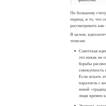
По большому счету
период, и то, что 
рассматривать как 
В целом, идеологи
тезисам:
Советская иде
это никак не 
борьбы расово
совокупность 
Если искать э
параллель с к
некой «традиц
люди времен к
Этатизм, дохо