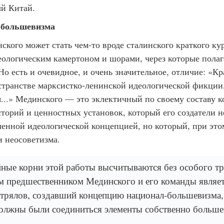
й Китай.
-большевизма
ского может стать чем-то вроде сталинского краткого ку
еологическим камертоном и шорами, через которые полаг
о есть и очевидное, и очень значительное, отличие: «К
странстве марксистко-ленинской идеологической фикции,
...» Мединского — это эклектичный по своему составу к
торий и ценностных установок, который его создатели н
ленной идеологической концепцией, но который, при это
и неосоветизма.
ные корни этой работы высчитываются без особого тр
 предшественником Мединского и его команды являе
трялов, создавший концепцию национал-большевизма, 
должны были соединиться элементы собственно больше