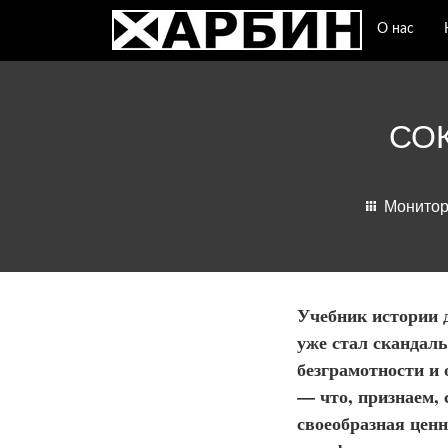
О нас
СО
Монитор
Учебник истории 
уже стал скандаль
безграмотности и
— что, признаем, 
своеобразная ценн