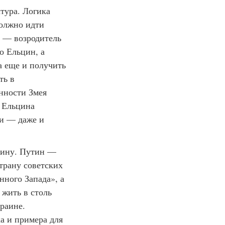
тура. Логика
должно идти
й — возродитель
о Ельцин, а
а еще и получить
ть в
нности Змея
ь Ельцина
ми — даже и
утину. Путин —
страну советских
нного Запада», а
 жить в столь
раине.
ка и примера для