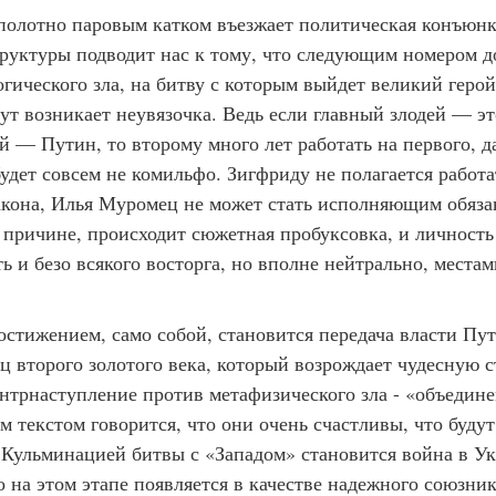
 полотно паровым катком въезжает политическая конъюнк
руктуры подводит нас к тому, что следующим номером 
гического зла, на битву с которым выйдет великий геро
тут возникает неувязочка. Ведь если главный злодей — эт
й — Путин, то второму много лет работать на первого, д
 будет совсем не комильфо. Зигфриду не полагается работа
кона, Илья Муромец не может стать исполняющим обяза
 причине, происходит сюжетная пробуксовка, и личност
ь и безо всякого восторга, но вполне нейтрально, места
достижением, само собой, становится передача власти П
ц второго золотого века, который возрождает чудесную 
нтрнаступление против метафизического зла - «объедине
текстом говорится, что они очень счастливы, что будут
 Кульминацией битвы с «Западом» становится война в Ук
 на этом этапе появляется в качестве надежного союзни