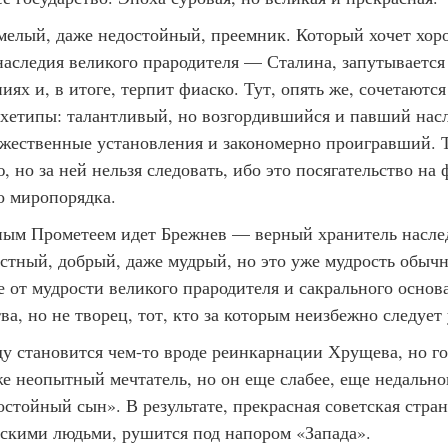
елый, даже недостойный, преемник. Который хочет хор
наследия великого прародителя — Сталина, запутывается
иях и, в итоге, терпит фиаско. Тут, опять же, сочетают
хетипы: талантливый, но возгордившийся и павший насл
жественные установления и закономерно проигравший. 
 но за ней нельзя следовать, ибо это посягательство на
о миропорядка.
ным Прометеем идет Брежнев — верный хранитель насле
естный, добрый, даже мудрый, но это уже мудрость обычн
е от мудрости великого прародителя и сакрального основ
ва, но не творец, тот, кто за которым неизбежно следует
ду становится чем-то вроде реинкарнации Хрущева, но го
е неопытный мечтатель, но он еще слабее, еще недальн
стойный сын». В результате, прекрасная советская стран
скими людьми, рушится под напором «Запада».