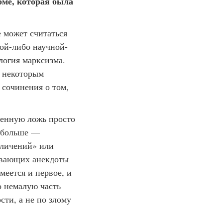
рме, которая была
е может считаться
кой-либо научной-
логия марксизма.
й некоторым
 сочинения о том,
венную ложь просто
ь больше —
еличений» или
ывающих анекдоты
меется и первое, и
о немалую часть
ти, а не по злому