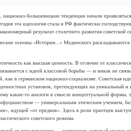
, национал-большевицкие тенденции начали проявляться
сегодня эта идеология стала в РФ фактически господству
закономерный результат столетнего развития советской с
ческие основы «Истории...» Мединского раскладываютс
нтичность как высшая ценность. В отличие от классичес
связывается с идеей классовой борьбы — и никак не связы
й, как в германском национал-социализме. Советская ид
ценностных установок, претендующих на уникальный и 
тому какие-то аналоги в смысле концептуальной формы, 
онфуцианством — универсальным этическим учением, б
ии», идущей «от предков». Здесь в роли праотцев высту
лассического советского режима.
дящий до тоталитаризма — компонент, который можно с