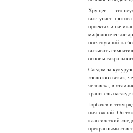
Хрущев — это неум
выступает против 
проектах и начинан
мифологические ар
посягнувший на бо
вызывать симпатию,
основы сакральног
Следом за кукуруз
«золотого века», ч
человека, в отличи
хранитель наследст
Горбачев в этом ря
ничтожной. Он тож
классический «недо
прекрасными совет