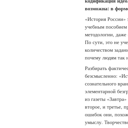
кодификация идеол
возможна: в форме
«История России» з
учебным пособием 
методологии, даже
По сути, это не уч
количеством задан
почему людям так 
Разбирать фактиче
безсмысленно: «Ис
сознательного вра
элементарной безг
из газеты «Завтра»
второе, и третье, 
ошибок они, похож
умыслу. Творчеств