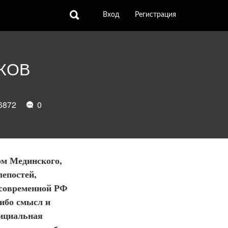
Вход
Регистрация
КОВ
6872
0
ом Мединского,
лепостей,
 современной РФ
 ибо смысл и
фициальная