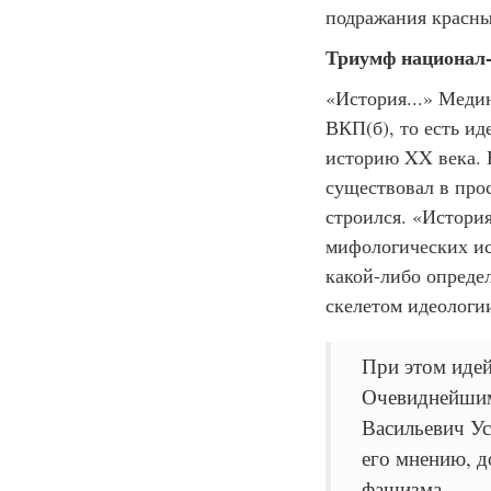
подражания красны
Триумф национал
«История...» Медин
ВКП(б), то есть ид
историю XX века. Н
существовал в про
строился. «История
мифологических ис
какой-либо опреде
скелетом идеологи
При этом идей
Очевиднейшим
Васильевич Ус
его мнению, 
фашизма.