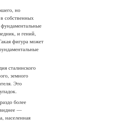
ошего, но
 в собственных
ся фундаментальные
едник, и гений,
Такая фигура может
 фундаментальные
дия сталинского
ого, земного
ателя. Это
 упадок.
раздо более
овиднее —
а, населенная