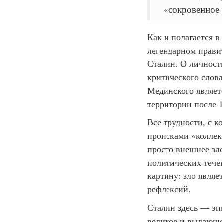
«сокровенное 
Как и полагается в
легендарном прави
Сталин. О личност
критического слов
Мединского являет
территории после 1
Все трудности, с 
происками «коллек
просто внешнее зл
политических тече
картину: зло являе
рефлексий.
Сталин здесь — эп
великое и выдающее