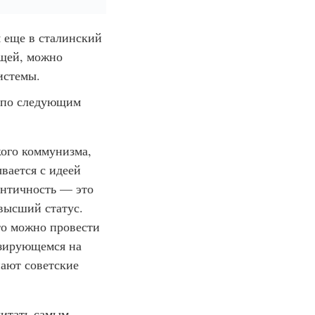
 еще в сталинский
ющей, можно
истемы.
я по следующим
кого коммунизма,
вается с идеей
ентичность — это
высший статус.
то можно провести
азирующемся на
пают советские
читать самым