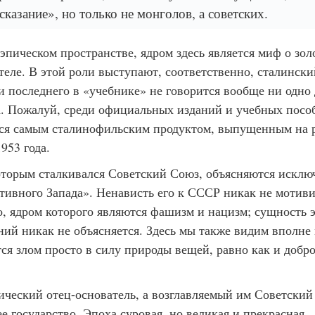
сказание», но только не монголов, а советских.
 эпическом пространстве, ядром здесь является миф о зол
теле. В этой роли выступают, соответственно, сталинск
и последнего в «учебнике» не говорится вообще ни одно 
а. Пожалуй, среди официальных изданий и учебных пособ
ся самым сталинофильским продуктом, выпущенным на 
953 года.
которым сталкивался Советский Союз, объясняются исклю
тивного Запада». Ненависть его к СССР никак не мотив
о, ядром которого являются фашизм и нацизм; сущность 
ний никак не объясняется. Здесь мы также видим вполн
тся злом просто в силу природы вещей, равно как и добро
ический отец-основатель, а возглавляемый им Советски
 государство. Эпоха суровая, но великая и прекрасная.