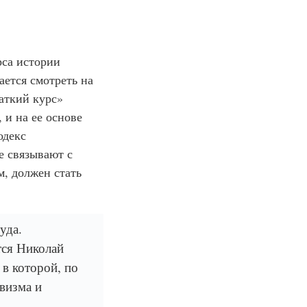
рса истории
ается смотреть на
раткий курс»
 и на ее основе
одекс
е связывают с
м, должен стать
уда.
тся Николай
в которой, по
визма и