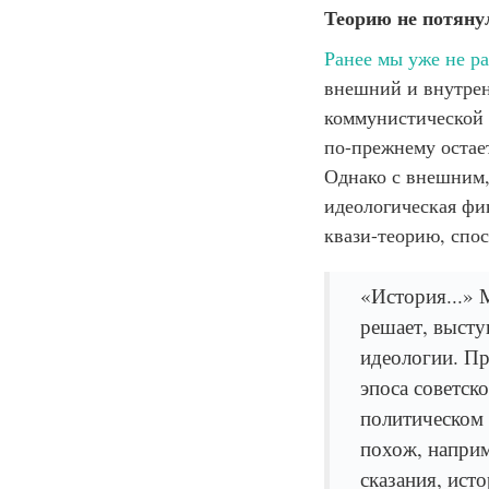
Теорию не потянул
Ранее мы уже не ра
внешний и внутрен
коммунистической и
по-прежнему остае
Однако с внешним,
идеологическая фи
квази-теорию, спос
«История...» М
решает, высту
идеологии. Пр
эпоса советск
политическом 
похож, наприм
сказания, ист