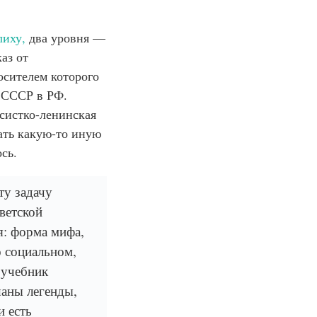
лиху,
два уровня —
аз от
осителем которого
з СССР в РФ.
систко-ленинская
ать какую-то иную
сь.
ту задачу
ветской
я: форма мифа,
о социальном,
 учебник
шаны легенды,
и есть