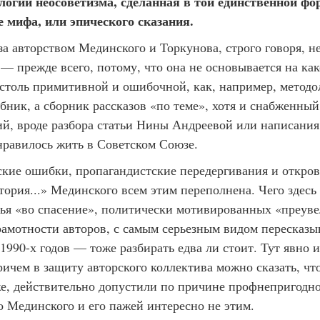
огии неосоветизма, сделанная в той единственной фо
 мифа, или эпического сказания.
а авторством Мединского и Торкунова, строго говоря, н
— прежде всего, потому, что она не основывается на ка
 столь примитивной и ошибочной, как, например, методо
ебник, а сборник рассказов «по теме», хотя и снабженны
ий, вроде разбора статьи Нины Андреевой или написания
нравилось жить в Советском Союзе.
ские ошибки, пропагандистские передергивания и откро
тория...» Мединского всем этим переполнена. Чего здес
нья «во спасение», политически мотивированных «преув
рамотности авторов, с самым серьезным видом пересказ
 1990-х годов — тоже разбирать едва ли стоит. Тут явно и
причем в защиту авторского коллектива можно сказать, чт
е, действительно допустили по причине профнепригоднос
о Мединского и его пажей интересно не этим.