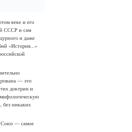
отом веке и его
ий СССР и сам
дурного и даже
ий «История...»
российской
чительно
ирована — это
этих доктрин и
е мифологическую
, без никаких
й Союз — самое